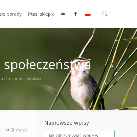
sie porady
Ptasi sklepik
a społeczeństwa
ta dla społeczeństwa
Najnowsze wpisy
Show all
Jak zatrzymywać wodę w