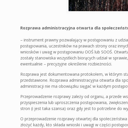
Rozprawa administracyjna otwarta dla społeczeńs
– instrument prawny pozwalający w postępowaniu z udzia
postępowania, uczestników na prawach strony oraz innyc
wniosków i uwag w postępowaniu OOŚ lub SOOŚ. Otwarta 
zostały stanowiska wszystkich biorących udział w sprawie,
ewentualnie – precyzyjne określenie rozbieżności.
Rozprawa jest dokumentowana protokołem, w którym sta
przedstawione. Rozprawa administracyjna otwarta dla sp
administracji nie ma obowiązku sięgać w każdym postęp
Przeprowadzenie rozprawy zależy od organu, a przede wsz
przyspieszenia lub uproszczenia postępowania, zwiększen
stron (i jest taka szansa) oraz gdy jest to potrzebne do 
O przeprowadzenie rozprawy otwartej dla społeczeństwa
złożyć każdy, kto składa wnioski i uwagi w części post