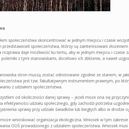
twa
łem społeczeństwa skoncentrować w jednym miejscu i czasie wszyst
h przedstawicieli społeczeństwa, którzy są zainteresowani złożenie
rozprawa daje możliwość ku temu, aby w jednym miejscu i czasie 
 polemiki z tymi stanowiskami, docelowo ich zbliżenie, a nawet uzgo
nowiska stron muszą zostać odnotowane zgodnie ze stanem, w jaki
ołeczeństwa jest tzw. fakultatywnym instrumentem prawnym, po któr
owaniu z udziałem społeczeństwa.
ystkim od okoliczności danej sprawy – jeżeli może ona się przyczyn
ia efektywności udziału społecznego, gdy zachodzi potrzeba uzgodni
wyjaśnienia sprawy przy udziale świadków lub biegłych albo w drodze o
 może wnioskować organizacja ekologiczna. Wniosek w tym zakresi
ępowania OOŚ prowadzonego z udziałem społeczeństwa. Wniosek musi