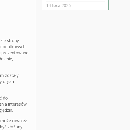
14 lipca 2026
kie strony
m dodatkowych
zaprezentowane
dnienie,
m zostały
y organ
ić do
enia interesów
ględzin.
e może również
 być złożony