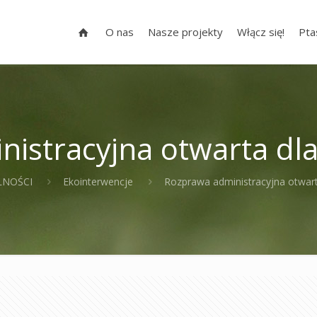
O nas
Nasze projekty
Włącz się!
Pta
istracyjna otwarta dl
LNOŚCI
Ekointerwencje
Rozprawa administracyjna otwar