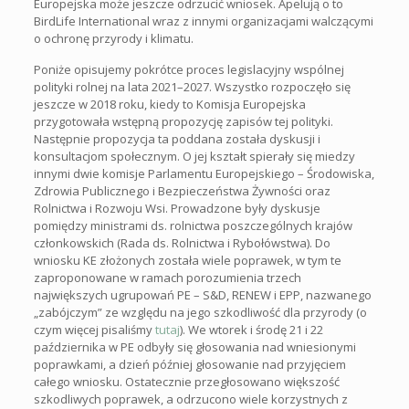
Europejska może jeszcze odrzucić wniosek. Apelują o to
BirdLife International wraz z innymi organizacjami walczącymi
o ochronę przyrody i klimatu.
Poniże opisujemy pokrótce proces legislacyjny wspólnej
polityki rolnej na lata 2021–2027. Wszystko rozpoczęło się
jeszcze w 2018 roku, kiedy to Komisja Europejska
przygotowała wstępną propozycję zapisów tej polityki.
Następnie propozycja ta poddana została dyskusji i
konsultacjom społecznym. O jej kształt spierały się miedzy
innymi dwie komisje Parlamentu Europejskiego – Środowiska,
Zdrowia Publicznego i Bezpieczeństwa Żywności oraz
Rolnictwa i Rozwoju Wsi. Prowadzone były dyskusje
pomiędzy ministrami ds. rolnictwa poszczególnych krajów
członkowskich (Rada ds. Rolnictwa i Rybołówstwa). Do
wniosku KE złożonych została wiele poprawek, w tym te
zaproponowane w ramach porozumienia trzech
największych ugrupowań PE – S&D, RENEW i EPP, nazwanego
„zabójczym” ze względu na jego szkodliwość dla przyrody (o
czym więcej pisaliśmy
tutaj
). We wtorek i środę 21 i 22
października w PE odbyły się głosowania nad wniesionymi
poprawkami, a dzień później głosowanie nad przyjęciem
całego wniosku. Ostatecznie przegłosowano większość
szkodliwych poprawek, a odrzucono wiele korzystnych z