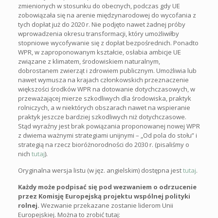
zmienionych w stosunku do obecnych, podczas gdy UE
zobowiązała się na arenie międzynarodowej do wycofania z
tych dopłat już do 2020 r. Nie podjęto nawet żadnej próby
wprowadzenia okresu transformacji, który umożliwiłby
stopniowe wycofywanie się z dopłat bezpośrednich. Ponadto
WPR, w zaproponowanym kształcie, osłabia ambicje UE
związane z klimatem, środowiskiem naturalnym,
dobrostanem zwierząt i zdrowiem publicznym. Umożliwia lub
nawet wymusza na krajach członkowskich przeznaczenie
większości środków WPR na dotowanie dotychczasowych, w
przeważającej mierze szkodliwych dla środowiska, praktyk
rolniczych, a w niektórych obszarach nawet na wspieranie
praktyk jeszcze bardziej szkodliwych niż dotychczasowe.
Stąd wyraźny jest brak powiązania proponowanej nowej WPR
z dwiema ważnymi strategiami unijnymi – „Od pola do stołu” i
strategią na rzecz bioróżnorodności do 2030 r. (pisaliśmy o
nich
tutaj
).
Oryginalna wersja listu (w jęz. angielskim) dostępna jest
tutaj
.
Każdy może podpisać się pod wezwaniem o odrzucenie
przez Komisję Europejską projektu wspólnej polityki
rolnej.
Wezwanie przekazane zostanie liderom Unii
Europejskiej. Można to zrobić tutaj: