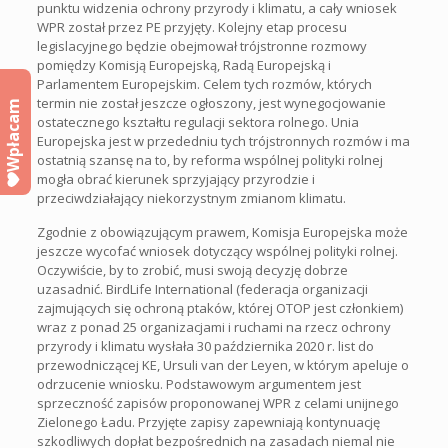
punktu widzenia ochrony przyrody i klimatu, a cały wniosek
WPR został przez PE przyjęty. Kolejny etap procesu
legislacyjnego będzie obejmował trójstronne rozmowy
pomiędzy Komisją Europejską, Radą Europejską i
Parlamentem Europejskim. Celem tych rozmów, których
termin nie został jeszcze ogłoszony, jest wynegocjowanie
Wpłacam
ostatecznego kształtu regulacji sektora rolnego. Unia
Europejska jest w przededniu tych trójstronnych rozmów i ma
ostatnią szansę na to, by reforma wspólnej polityki rolnej
mogła obrać kierunek sprzyjający przyrodzie i
przeciwdziałający niekorzystnym zmianom klimatu.
Zgodnie z obowiązującym prawem, Komisja Europejska może
jeszcze wycofać wniosek dotyczący wspólnej polityki rolnej.
Oczywiście, by to zrobić, musi swoją decyzję dobrze
uzasadnić. BirdLife International (federacja organizacji
zajmujących się ochroną ptaków, której OTOP jest członkiem)
wraz z ponad 25 organizacjami i ruchami na rzecz ochrony
przyrody i klimatu wysłała 30 października 2020 r. list do
przewodniczącej KE, Ursuli van der Leyen, w którym apeluje o
odrzucenie wniosku. Podstawowym argumentem jest
sprzeczność zapisów proponowanej WPR z celami unijnego
Zielonego Ładu. Przyjęte zapisy zapewniają kontynuację
szkodliwych dopłat bezpośrednich na zasadach niemal nie