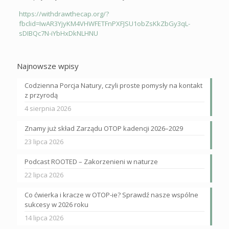
https://withdrawthecap.org/?
fbclid=IwAR3YjyKM4VHWFETFnPXFJSU1obZsKkZbGy3qL-
sDIBQc7N-iYbHxDkNLHNU
Najnowsze wpisy
Codzienna Porcja Natury, czyli proste pomysły na kontakt
z przyrodą
4 sierpnia 2026
Znamy już skład Zarządu OTOP kadencji 2026–2029
23 lipca 2026
Podcast ROOTED – Zakorzenieni w naturze
22 lipca 2026
Co ćwierka i kracze w OTOP-ie? Sprawdź nasze wspólne
sukcesy w 2026 roku
14 lipca 2026