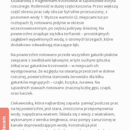
szuwarową z fragmentami trzcinowisk w sąsiedztwie koryta
rzecznego. Roślinność w dużej części koszona. Przez większą
część okresu prac cały obszar był silnie przesuszony, z
poziomem wody 1. Wyższe wartości (2, miejscami tuż po
roztopach 3), notowano jedynie w okresie
wczesnowiosennym, po zejściu pokrywy śnieżnej. Na
powierzchni znajduje się kilka torfianek – prostokątnych
zagłębień wypełnionych wodą, o stromych brzegach, które
dodatkowo odwadniają otaczające łąki.
Na powierzchni notowano przede wszystkim gatunki ptaków
związane z siedliskami łąkowymi, w tym suchymi (pliszka
żółta) oraz gatunków trzcinowisk – w miejscach ich
występowania. Ze względu na otwartą przestrzeń w dolinie
rzecznej, powierzchnia stanowiła żerowisko dla kilku
gatunków migrujących – czajki, kszyka, żurawia. Na
sąsiednich stawach notowano znaczną liczbę gęsi, czapli,
oraz kaczek.
Ciekawostką, która najbardziej zapada pamięć podczas prac
na tej powierzchni, jest stara, zniszczona przepompownia
wody, napędzana wiatrem. Składa się z wieży z wiatrakiem,
Wpłacam
wykonanym z wirnika śmigłowca, oraz pompy zanurzonej w
kanale doprowadzającym wodę. Konstrukcja jest