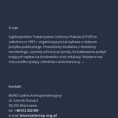
O nas
Ogólnopolskie Towarzystwo Ochrony Ptaków (OTOP) to
założona w 1991 r. organizacja pozarządowa o statusie
pożytku publicznego. Powadzimy działania z dziedziny
monitoringu, czynnej ochrony przyrody, kształtowania polityk
mających wpływ na środowisko oraz edukacji. Wspiera nas
rzesza kilku tysięcy członków i wolontariuszy
→
Kontakt
BIURO (adres korespondencyjny)
ul. Szeroki Dunaj 5
00-255 Warszawa
tel. +
48 512 232 931
e-mail:
biuro(at)otop.org.pl