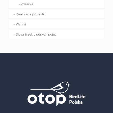
Żdżarka
Realizacja projektu
Wyniki
Słowniczek trudnych pojęć