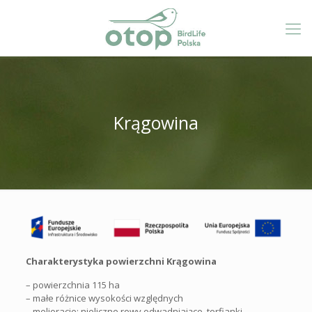
Krągowina
Charakterystyka powierzchni Krągowina
– powierzchnia 115 ha
– małe różnice wysokości względnych
– melioracje: nieliczne rowy odwadniające, torfianki