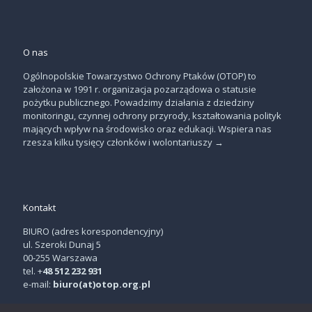
O nas
Ogólnopolskie Towarzystwo Ochrony Ptaków (OTOP) to
założona w 1991 r. organizacja pozarządowa o statusie
pożytku publicznego. Powadzimy działania z dziedziny
monitoringu, czynnej ochrony przyrody, kształtowania polityk
mających wpływ na środowisko oraz edukacji. Wspiera nas
rzesza kilku tysięcy członków i wolontariuszy
→
Kontakt
BIURO (adres korespondencyjny)
ul. Szeroki Dunaj 5
00-255 Warszawa
tel. +
48 512 232 931
e-mail:
biuro(at)otop.org.pl