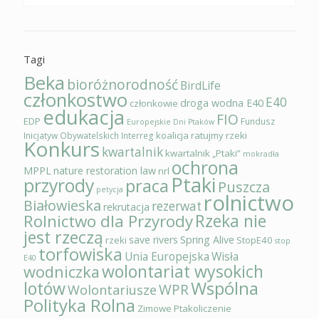
Tagi
Beka
bioróżnorodność
BirdLife
członkostwo
E40
droga wodna E40
członkowie
edukacja
FIO
EDP
Fundusz
Europejskie Dni Ptaków
koalicja ratujmy rzeki
Inicjatyw Obywatelskich
Interreg
Konkurs
kwartalnik
kwartalnik „Ptaki”
mokradła
ochrona
MPPL
nature restoration law
nrl
Ptaki
przyrody
praca
Puszcza
petycja
rolnictwo
Białowieska
rezerwat
rekrutacja
Rzeka nie
Rolnictwo dla Przyrody
jest rzeczą
save rivers
Spring Alive
rzeki
StopE40
stop
torfowiska
Unia Europejska
Wisła
E40
wolontariat wysokich
wodniczka
Wspólna
lotów
WPR
Wolontariusze
Polityka Rolna
Zimowe Ptakoliczenie