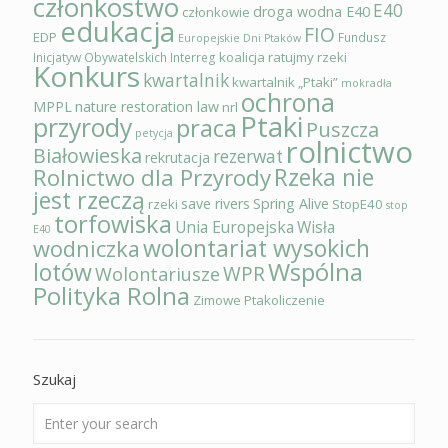
członkostwo
E40
droga wodna E40
członkowie
edukacja
FIO
EDP
Fundusz
Europejskie Dni Ptaków
koalicja ratujmy rzeki
Inicjatyw Obywatelskich
Interreg
Konkurs
kwartalnik
kwartalnik „Ptaki”
mokradła
ochrona
MPPL
nature restoration law
nrl
Ptaki
przyrody
praca
Puszcza
petycja
rolnictwo
Białowieska
rezerwat
rekrutacja
Rzeka nie
Rolnictwo dla Przyrody
jest rzeczą
save rivers
Spring Alive
rzeki
StopE40
stop
torfowiska
Unia Europejska
Wisła
E40
wolontariat wysokich
wodniczka
Wspólna
lotów
WPR
Wolontariusze
Polityka Rolna
Zimowe Ptakoliczenie
Szukaj