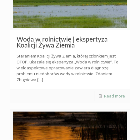
Woda w rolnictwie | ekspertyza
Koalicji Żywa Ziemia
Staraniem Koalicji Żywa Ziemia, której członkiem jest
OTOP, ukazała się ekspertyza „Woda w rolnictwie”. To
wieloaspektowe opracowanie zawiera diagnozę
problemu niedoborów wody w rolnictwie. Zdaniem
Zbigniewa
[…]
Read more