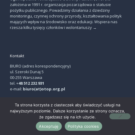
założona w 1991 r. organizacja pozarządowa o statusie
pożytku publicznego. Powadzimy działania z dziedziny
monitoringu, czynnej ochrony przyrody, kształtowania polityk
mających wpływ na środowisko oraz edukacji. Wspiera nas
rzesza kilku tysięcy członków i wolontariuszy
→
Kontakt
BIURO (adres korespondencyjny)
ul. Szeroki Dunaj 5
00-255 Warszawa
tel. +
48 512 232 931
e-mail:
biuro(at)otop.org.pl
Ta strona korzysta z ciasteczek aby świadczyć usługi na
najwyższym poziomie. Dalsze korzystanie ze strony oznacza,
że zgadzasz się na ich użycie.
© OTOP | projekt:
THE NEW LOOK
Akceptuję
Polityka cookies