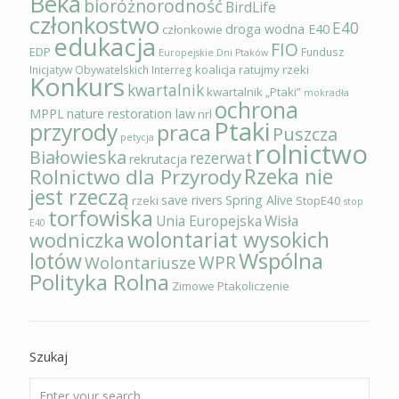
Beka
bioróżnorodność
BirdLife
członkostwo
E40
droga wodna E40
członkowie
edukacja
FIO
EDP
Fundusz
Europejskie Dni Ptaków
koalicja ratujmy rzeki
Inicjatyw Obywatelskich
Interreg
Konkurs
kwartalnik
kwartalnik „Ptaki”
mokradła
ochrona
MPPL
nature restoration law
nrl
Ptaki
przyrody
praca
Puszcza
petycja
rolnictwo
Białowieska
rezerwat
rekrutacja
Rzeka nie
Rolnictwo dla Przyrody
jest rzeczą
save rivers
Spring Alive
rzeki
StopE40
stop
torfowiska
Unia Europejska
Wisła
E40
wolontariat wysokich
wodniczka
Wspólna
lotów
WPR
Wolontariusze
Polityka Rolna
Zimowe Ptakoliczenie
Szukaj