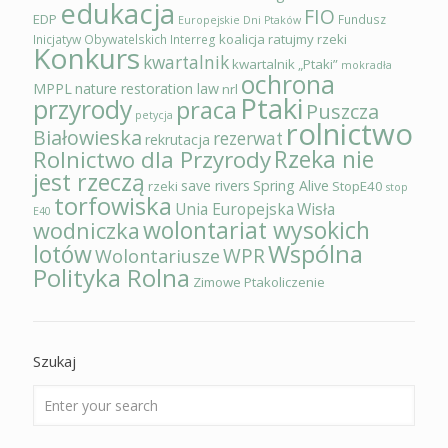
edukacja
FIO
EDP
Fundusz
Europejskie Dni Ptaków
koalicja ratujmy rzeki
Inicjatyw Obywatelskich
Interreg
Konkurs
kwartalnik
kwartalnik „Ptaki”
mokradła
ochrona
MPPL
nature restoration law
nrl
Ptaki
przyrody
praca
Puszcza
petycja
rolnictwo
Białowieska
rezerwat
rekrutacja
Rzeka nie
Rolnictwo dla Przyrody
jest rzeczą
save rivers
Spring Alive
rzeki
StopE40
stop
torfowiska
Unia Europejska
Wisła
E40
wolontariat wysokich
wodniczka
Wspólna
lotów
WPR
Wolontariusze
Polityka Rolna
Zimowe Ptakoliczenie
Szukaj