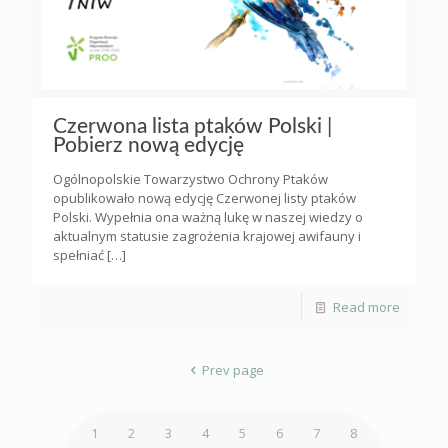
Czerwona lista ptaków Polski |
Pobierz nową edycję
Ogólnopolskie Towarzystwo Ochrony Ptaków
opublikowało nową edycję Czerwonej listy ptaków
Polski. Wypełnia ona ważną lukę w naszej wiedzy o
aktualnym statusie zagrożenia krajowej awifauny i
spełniać
[…]
Read more
Prev page
1
2
3
4
5
6
7
8