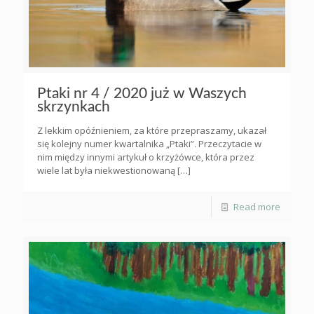
Ptaki nr 4 / 2020 już w Waszych
skrzynkach
Z lekkim opóźnieniem, za które przepraszamy, ukazał
się kolejny numer kwartalnika „Ptaki”. Przeczytacie w
nim między innymi artykuł o krzyżówce, która przez
wiele lat była niekwestionowaną
[…]
Read more