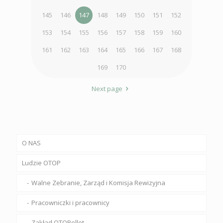
145
146
147
148
149
150
151
152
153
154
155
156
157
158
159
160
161
162
163
164
165
166
167
168
169
170
Next page
O NAS
Ludzie OTOP
Walne Zebranie, Zarząd i Komisja Rewizyjna
Pracowniczki i pracownicy
Zakład OTOPellet