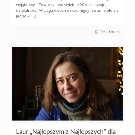
wyjątkowy – Towarzystwo świętuje 20-lecie swojej
działalności. W ciągu dwóch dekad nigdy nie zmieniło się
jedno –
[…]
Read more
Laur „Najlepszym z Najlepszych” dla