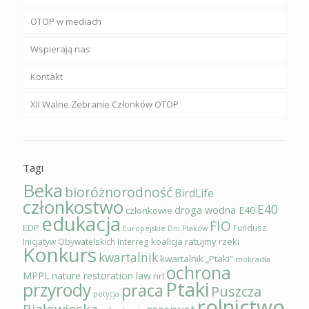
OTOP w mediach
Wspierają nas
Kontakt
XII Walne Zebranie Członków OTOP
Tagi
Beka
bioróżnorodność
BirdLife
członkostwo
E40
droga wodna E40
członkowie
edukacja
FIO
EDP
Fundusz
Europejskie Dni Ptaków
koalicja ratujmy rzeki
Inicjatyw Obywatelskich
Interreg
Konkurs
kwartalnik
kwartalnik „Ptaki”
mokradła
ochrona
MPPL
nature restoration law
nrl
Ptaki
przyrody
praca
Puszcza
petycja
rolnictwo