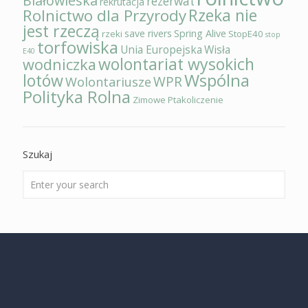
Białowieska
rezerwat
rekrutacja
Rzeka nie
Rolnictwo dla Przyrody
jest rzeczą
save rivers
Spring Alive
rzeki
StopE40
stop
torfowiska
Unia Europejska
Wisła
E40
wolontariat wysokich
wodniczka
Wspólna
lotów
WPR
Wolontariusze
Polityka Rolna
Zimowe Ptakoliczenie
Szukaj