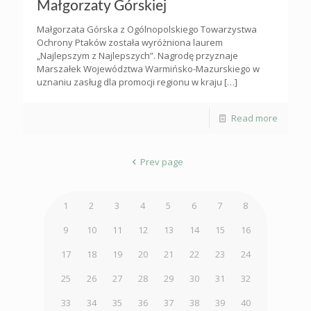
Małgorzaty Górskiej
Małgorzata Górska z Ogólnopolskiego Towarzystwa
Ochrony Ptaków została wyróżniona laurem
„Najlepszym z Najlepszych”. Nagrodę przyznaje
Marszałek Województwa Warmińsko-Mazurskiego w
uznaniu zasług dla promocji regionu w kraju
[…]
Read more
Prev page
1
2
3
4
5
6
7
8
9
10
11
12
13
14
15
16
17
18
19
20
21
22
23
24
25
26
27
28
29
30
31
32
33
34
35
36
37
38
39
40